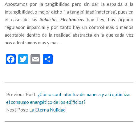
Apostamos por la tangibilidad pero sin dar la espalda a la
intangibilidad, o mejor dicho “la tangibilidad indefensa”, pues en
el caso de las
Subastas Electrónicas
hay Ley, hay órgano
regulador imparcial y por tanto hay un control mas o menos
aceptable dentro de la realidad abstracta en la que cada vez
nos adentramos mas y mas.
Facebook
Twitter
Email
Compartir
2021-
05-
Previous Post:
¿Cómo contratar luz de manera y así optimizar
27
el consumo energético de los edificios?
Next Post:
La Eterna Nulidad